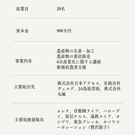
20名
従業員
900万円
資本金
農産物の生産・加工
農産物の委託販売
事業内容
6次産業化に関する講演
​新規収農者支援
株式会社日本アクセス、有限会社
主要取引先
ヴェルデ、JA島原雲仙、株式会社
丸越
エレナ、首都圏ライフ、ハローデ
イ、原信ナルス、遠鉄ストア、ヨ
主要取扱量販店
シヅヤ、東急プレッセ、ホソヤコ
ーポレーション（贅沢餃子）