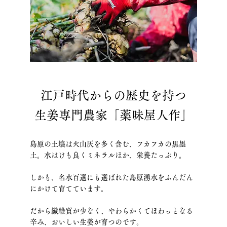
江戸時代からの歴史を持つ
生姜専門農家「薬味屋人作」
島原の土壌は火山灰を多く含む、フカフカの黒墨
土。水はけも良くミネラルほか、栄養たっぷり。
しかも、名水百選にも選ばれた島原湧水をふんだん
にかけて育てています。
だから繊維質が少なく、やわらかくてほわっとなる
辛み、おいしい生姜が育つのです。